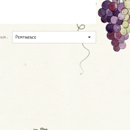

par :
Pertinence