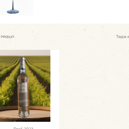
1 produit.
Trier 
Aperçu rapide
