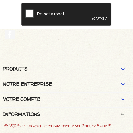
Facebook
PRODUITS

NOTRE ENTREPRISE

VOTRE COMPTE

INFORMATIONS
keyboard_arrow_down
© 2026 - Logiciel e-commerce par PrestaShop™