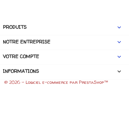
PRODUITS

NOTRE ENTREPRISE

VOTRE COMPTE

INFORMATIONS
keyboard_arrow_down
© 2026 - Logiciel e-commerce par PrestaShop™