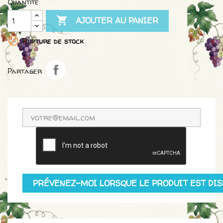
Quantité

AJOUTER AU PANIER

Rupture de stock
Partager
PRÉVENEZ-MOI LORSQUE LE PRODUIT EST DIS