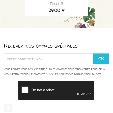
Rouge 3
29,00 €
Recevez nos offres spéciales
Vous pouvez vous désinscrire à tout moment. Vous trouverez pour cela
nos informations de contact dans les conditions d'utilisation du site.
Facebook