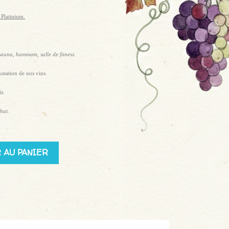
Platinium.
 sauna, hammam, salle de fitness.
ustation de nos vins.
r.
hat.
 AU PANIER