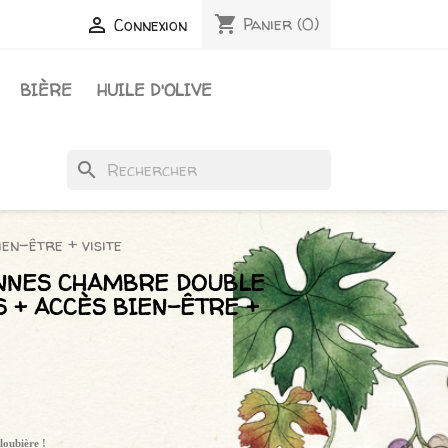
shopping_cart

Panier
(0)
Connexion
BIÈRE
HUILE D'OLIVE
search
en-être + visite
SONNES CHAMBRE DOUBLE
S + ACCÈS BIEN-ÊTRE +
loubière !