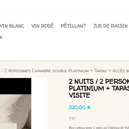
VIN BLANC
VIN ROSÉ
PÉTILLANT
JUS DE RAISIN
X
s / 2 personnes Chambre double Platinium + Tapas + Accès bi
2 NUITS / 2 PER
PLATINIUM + TAPA
VISITE
320,00 €
TTC
Bon cadeau pour 2 nuits au Château de Val