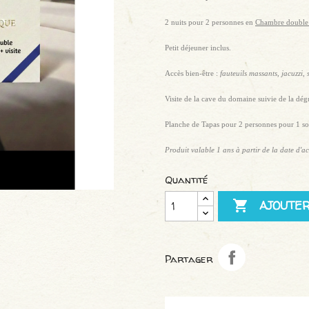
2 nuits pour 2 personnes en
Chambre double 
Petit déjeuner inclus.
Accès bien-être :
fauteuils massants, jacuzzi,
Visite de la cave du domaine suivie de la dég
Planche de Tapas pour 2 personnes pour 1 soi
Produit valable 1 ans à partir de la date d'ac
Quantité

AJOUTER
Partager