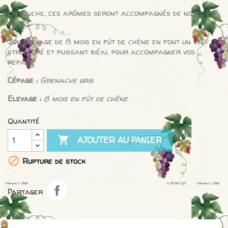
En bouche, ces arômes seront accompagnés de notes de
poires.
Son élevage de 8 mois en fût de chêne en font un vin
structuré et puissant idéal pour accompagner vos
repas.
Cépage :
Grenache gris
Elevage :
8 mois en fût de chêne
Quantité

AJOUTER AU PANIER

Rupture de stock
Partager