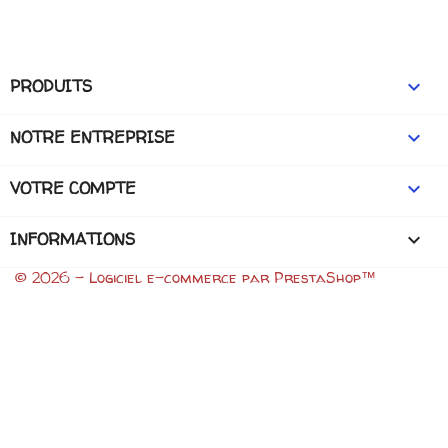
PRODUITS

NOTRE ENTREPRISE

VOTRE COMPTE

INFORMATIONS
keyboard_arrow_down
© 2026 - Logiciel e-commerce par PrestaShop™