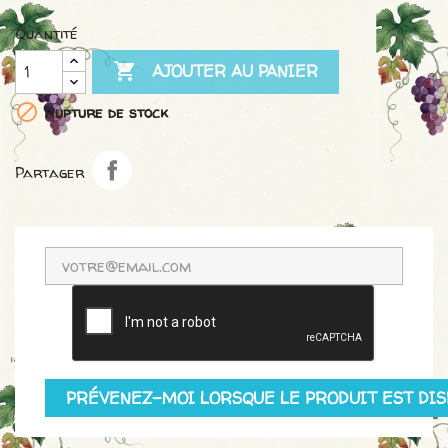
Quantité

AJOUTER AU PANIER

Rupture de stock
Partager
PRÉVENEZ-MOI LORSQUE LE PRODUIT EST DIS