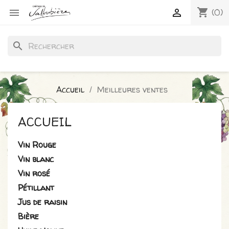
shopping_cart


(0)
search
Accueil
Meilleures ventes
ACCUEIL
Vin Rouge
Vin blanc
Vin rosé
Pétillant
Jus de raisin
Bière