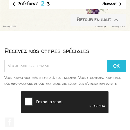
2


Précédent
Suivant
1
3
Retour en haut

Recevez nos offres spéciales
Vous pouvez vous désinscrire à tout moment. Vous trouverez pour cela
nos informations de contact dans les conditions d'utilisation du site.
Facebook